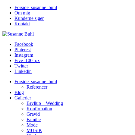
Forside_susanne_buhl
Om mig
Kunderne siger
Kontakt
Facebook
Pinterest
Instagram
Five_100_px
Twitter
Linkedin
Forside_susanne_buhl
Referencer
Blog
Gallerier
Bryllup – Wedding
Konfirmation
Gravid
Familie
Mode
MUSIK