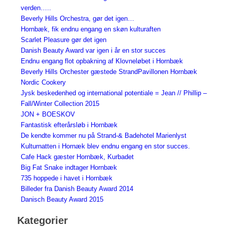
verden…..
Beverly Hills Orchestra, gør det igen…
Hornbæk, fik endnu engang en skøn kulturaften
Scarlet Pleasure gør det igen
Danish Beauty Award var igen i år en stor succes
Endnu engang flot opbakning af Klovneløbet i Hornbæk
Beverly Hills Orchester gæstede StrandPavillonen Hornbæk
Nordic Cookery
Jysk beskedenhed og international potentiale = Jean // Phillip –
Fall/Winter Collection 2015
JON + BOESKOV
Fantastisk efterårsløb i Hornbæk
De kendte kommer nu på Strand-& Badehotel Marienlyst
Kulturnatten i Hornæk blev endnu engang en stor succes.
Cafe Hack gæster Hornbæk, Kurbadet
Big Fat Snake indtager Hornbæk
735 hoppede i havet i Hornbæk
Billeder fra Danish Beauty Award 2014
Danisch Beauty Award 2015
Kategorier