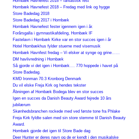
Hornbæk Havnefest 2018 – fantastisk fest
Hornbæk Havnefest 2018 – Fredag med link og hygge
Store Badedag 2018
Store Badedag 2017 i Hornbæk
Hornbæk Havnefest fester igennem igen i år.
Forårsgalla i gymnastikafdeling, Hornbæk IF
Fastelavn i Hornbæk Kirke var en stor succes igen i år
Hotel Hornbækhus fylder stuerne med visemusik
Hornbæk Havnfest fredag – Vi elsker at synge og grine……
DM havlivredning i Hornbæk
Så gjorde vi det igen i Hornbæk…. 770 hoppede i havet på
Store Badedag.
KMD Ironman 70.3 Kronborg Denmark
Du vil elske Freja Kirk og hendes tekster
Åbningen af Hornbæk Bodega blev en stor succes
Igen en succes da Danish Beauty Award fejrede 10 års
jubilærum
Skønhedsbranchen rockede med ved første tone fra Phlake
Freja Kirk fyldte salen med sin store stemme til Danish Beauty
Award.
Hornbæk gjorde det igen til Store Bade dag
Deer Hunter er deres navn og de er kendt i den musikalske